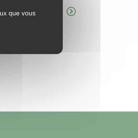
ceux que vous
ue celui de l'enquête
communale ...