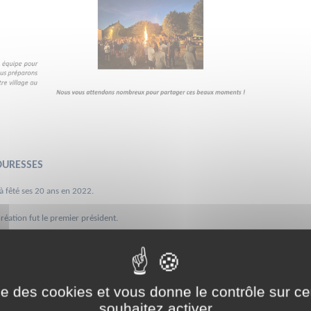
DURESSES
à fêté ses 20 ans en 2022.
création fut le premier président.
mbres de la première heure (dits les anciens) et membres nouveaux (dits les jeunes) 
ues. La synergie entre les générations crée un réel dynamisme.
ise des cookies et vous donne le contrôle sur 
souhaitez activer