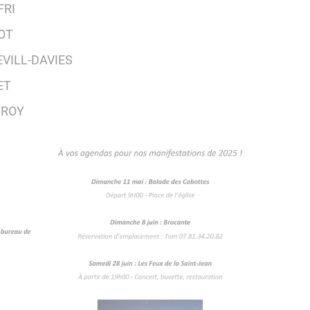
FRI
YOT
KEVILL-DAVIES
ET
a ROY