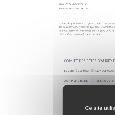
C
OMITE DES FETES D’AUXEY-
Le comité des fêtes d’Auxey-Duresses 
Jean-Pierre ROBERT à l ‘origine de la 
Aujourd’hui une équipe composée de me
perpétuer les manifestations historiq
Ce site util