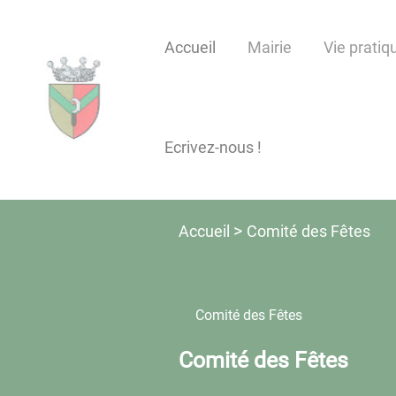
Lien
Lien
Lien
Lien
Panneau de gestion des cookies
d'accès
d'accès
d'accès
d'accès
Accueil
Mairie
Vie pratiq
rapide
rapide
rapide
rapide
au
au
à
au
menu
contenu
la
pied
principal
recherche
de
Ecrivez-nous !
page
Comité des Fêtes
Accueil
Comité des Fêtes
Comité des Fêtes