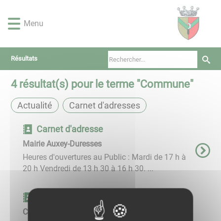
Lien
Lien
Lien
Lien
Panneau de gestion des cookies
d'accès
d'accès
d'accès
d'accès
Menu
rapide
rapide
rapide
rapide
au
au
à
au
menu
contenu
la
pied
Résultats
principal
recherche
de
page
4
résultat(s) pour le terme "
Commune
"
Actualité
Carnet d'adresses
Carnet d'adresse
Mairie Auxey-Duresses
Heures d'ouvertures au Public : Mardi de 17 h à
20 h ​​​​​​​ Vendredi de 13 h 30 à 16 h 30. ...
Carnet d'adresse
Contact Webmaster