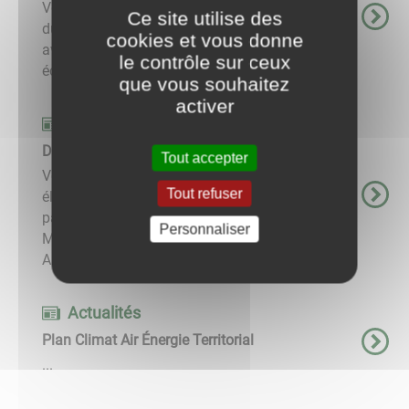
Vous souhaitez contacter l'équipe de rédaction
Ce site utilise des
du site pour soumettre une suggestion, un
cookies et vous donne
avis... n'hésitez pas, nous sommes à votre
le contrôle sur ceux
écoute. ...
que vous souhaitez
activer
Actualités
DOSSIER ENQUÊTE PUBLIQUE
Tout accepter
Vous trouverez ci-dessous l'ensemble des
Tout refuser
éléments du dossier sachant qu'une version
papier est à votre disposition au secrétariat de
Personnaliser
Mairie. Anciens plans : Alignement feuille 1
Alignement feuille 2 ...
Actualités
Plan Climat Air Énergie Territorial
...