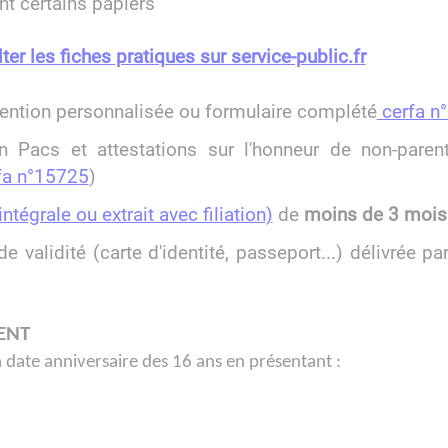
ant certains papiers
er les fiches pratiques sur service-public.fr
ention personnalisée ou formulaire complété
cerfa n
un Pacs et attestations sur l'honneur de non-parent
fa n°15725
)
tégrale ou extrait avec filiation)
de
moins de 3 mois
e validité (carte d'identité, passeport...) délivrée p
ENT
 date anniversaire des 16 ans en présentant :