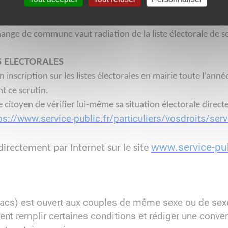
e validité
 change de commune vaut radiation de la liste électorale d
S ELECTORALES
 inscription sur les listes électorales en mairie toute l’anné
 ce scrutin.
ue citoyen de vérifier lui-même sa situation électorale direct
ps://www.service-public.fr/particuliers/vosdroits/servi
www.service-pub
tuer directement par Internet sur le site
(Pacs) est ouvert aux couples de même sexe ou de sexe
ent remplir certaines conditions et rédiger une convent