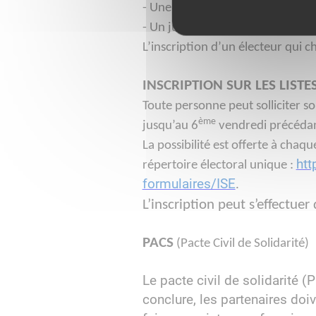
- Une pièce d’identité en cours d
- Un justificatif de domicile
L’inscription d’un électeur qui
INSCRIPTION SUR LES LISTE
Toute personne peut solliciter son
ème
jusqu’au 6
vendredi précédant
La possibilité est offerte à chaq
htt
répertoire électoral unique :
formulaires/ISE
.
​​​​​​​L’inscription peut s’effec
PACS
(Pacte Civil de Solidarité)
Le pacte civil de solidarité 
conclure, les partenaires doiv