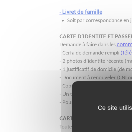
-
Livret de famille
Soit par correspondance en j
CARTE D’IDENTITE ET PASS
commu
Demande à faire dans les
(tél
- Cerfa de demande rempli
- 2 photos d’identité récente (m
- 1 justificatif de domicile (de m
- Document à renouveler (CNI o
- Copie intégrale d’acte de nais
- Un timbre fiscal de 25 € en ca
- Pour le passeport, timbre fisc
Ce site util
CARTE ELECTORALE
(Inscripti
Toute autre demande est à faire 