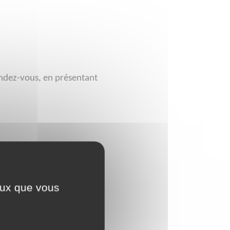
endez-vous, en présentant
périmé depuis plus d’1 an)
€ (moins de 15 ans)
ceux que vous