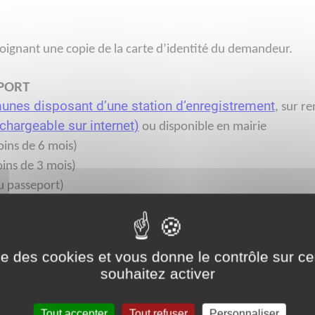
oignant une copie de la carte d’identité du demandeur.
EPORT
nes disposant d’une station d’enregistrement
, sur r
échargeable sur internet)
ou disponible en mairie
oins de 6 mois)
oins de 3 mois)
u passeport)
sance, de moins de 3 mois (1ère demande ou si la carte est 
s de perte ou de vol de l’ancien document
al à 86 € (personne majeure) 42 € (entre 15 et 18ans) ou 17
ise des cookies et vous donne le contrôle sur 
souhaitez activer
on d’office pour les jeunes atteignant l’âge de 18 ans)
à la mairie en présentant
Tout accepter
Tout refuser
Personnaliser