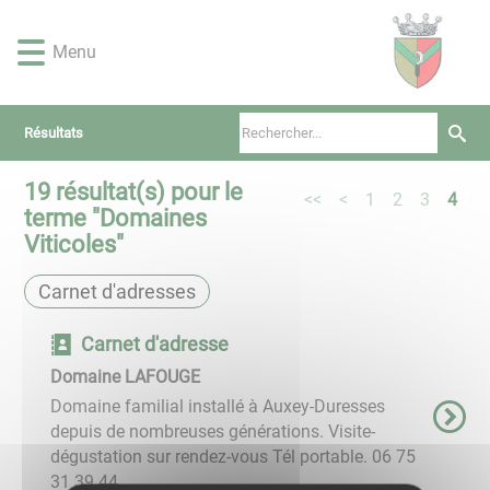
Lien
Lien
Lien
Lien
Panneau de gestion des cookies
d'accès
d'accès
d'accès
d'accès
Menu
rapide
rapide
rapide
rapide
au
au
à
au
menu
contenu
la
pied
Résultats
principal
recherche
de
page
19
résultat(s) pour le
<<
<
1
2
3
4
terme "
Domaines
Viticoles
"
Carnet d'adresses
Carnet d'adresse
Domaine LAFOUGE
Domaine familial installé à Auxey-Duresses
depuis de nombreuses générations. Visite-
dégustation sur rendez-vous Tél portable. 06 75
31 39 44 ...