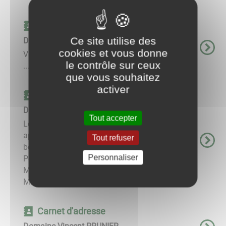
Carnet d'adresse
Ce site utilise des
Domaine Eric BONNETAIN
cookies et vous donne
Vins du Domaine Tél portable. 06 80 41 83 65
le contrôle sur ceux
...
que vous souhaitez
activer
Carnet d'adresse
Domaine PIGUET-GIRARDIN
Tout accepter
Le domaine PIGUET-GIRARDIN, exploite 18
appellations sur environ 12 Ha, parmi les plus
Tout refuser
beaux climats de la côte de Beaune, de
Personnaliser
Pommard aux Maranges en passant par
Meursault, Auxey-Duresses, Puligny-
Montrachet, ...
Carnet d'adresse