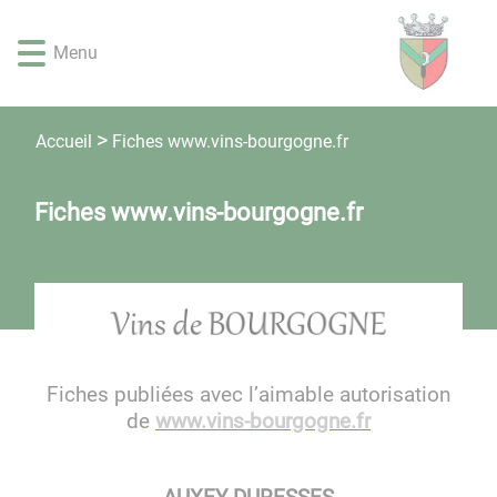
Lien
Lien
Lien
Lien
Panneau de gestion des cookies
d'accès
d'accès
d'accès
d'accès
Menu
rapide
rapide
rapide
rapide
au
au
à
au
menu
contenu
la
pied
principal
recherche
de
Fiches www.vins-bourgogne.fr
Accueil
page
Fiches www.vins-bourgogne.fr
Fiches publiées avec l’aimable autorisation
de
www.vins-bourgogne.fr