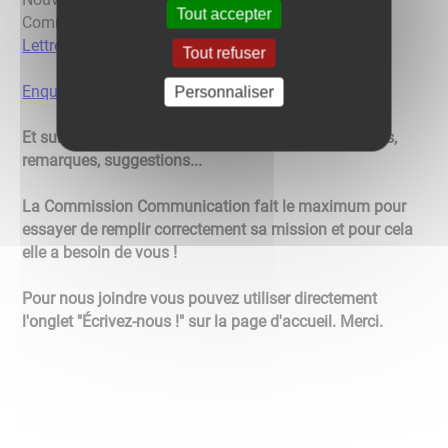
Tout accepter
Communication. ( N.T.I.C.)
Lettre communale # 2.
Tout refuser
Enquête N.T.I.C.
Personnaliser
Et surtout n'hésitez pas à nous livrer vos impressions,
remarques, suggestions...
La Commission Communication fait le maximum pour
essayer de remplir correctement sa mission et pour cela
elle a besoin de vous !
Pour nous joindre vous pouvez utiliser directement
l'onglet "Écrivez-nous !" sur la page d'accueil. Merci.