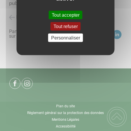
publié en 1932.
Tout accepter
Retour à l'accueil
Tout refuser
Partagez
sur :
Personnaliser
Plan du site
Règlement général sur la protection des données
Mentions Légales
Accessibilité