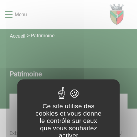
Lien
Lien
Lien
Lien
Panneau de gestion des cookies
d'accès
d'accès
d'accès
d'accès
Menu
rapide
rapide
rapide
rapide
au
au
à
au
menu
contenu
la
pied
Patrimoine
Accueil
principal
recherche
de
page
Patrimoine
Ce site utilise des
cookies et vous donne
le contrôle sur ceux
que vous souhaitez
Extraits de l'ouvrage de Monsieur Armand VEAU
activer